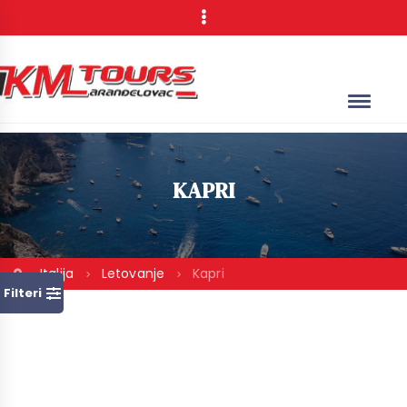
KAPRI
Italija
Letovanje
Kapri
Filteri