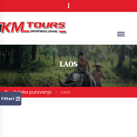
LAOS
Daleka putovanja
Laos
Filteri