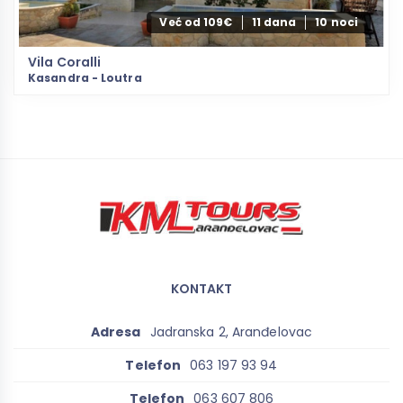
Već od 109€
11 dana
10 noci
Vila Coralli
Kasandra - Loutra
KONTAKT
Adresa
Jadranska 2, Aranđelovac
Telefon
063 197 93 94
Telefon
063 607 806