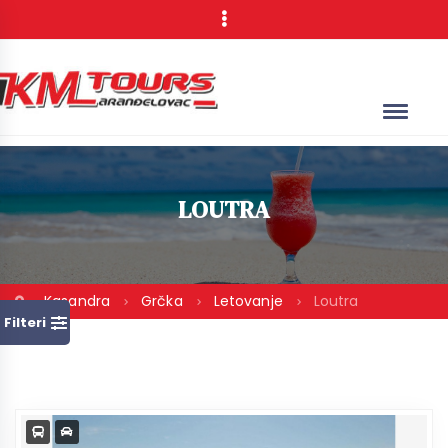
LOUTRA
Kasandra
Grčka
Letovanje
Loutra
Filteri