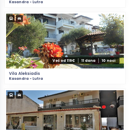
Kasandra - Lutra
Već od 119€
11 dana
10 noci
Vila Aleksiadis
Kasandra - Lutra