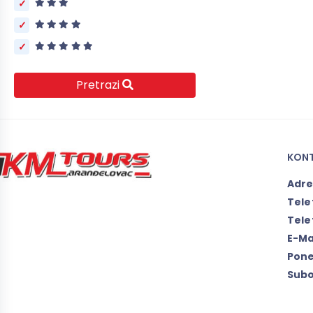
Pretrazi
KON
Adr
Tele
Tele
E-Ma
Pone
Subo