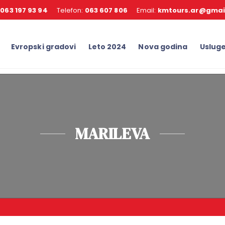
:
063 197 93 94
Telefon:
063 607 806
Email:
kmtours.ar@gmai
Evropski gradovi
Leto 2024
Nova godina
Uslug
MARILEVA