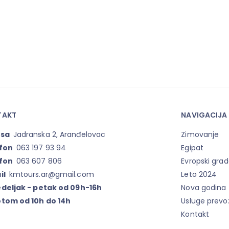
TAKT
NAVIGACIJA
esa
Jadranska 2, Aranđelovac
Zimovanje
fon
063 197 93 94
Egipat
fon
063 607 806
Evropski grad
il
kmtours.ar@gmail.com
Leto 2024
deljak - petak od 09h-16h
Nova godina
tom od 10h do 14h
Usluge prevo
Kontakt