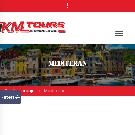
MEDITERAN
Krstarenja
Mediteran
Filteri