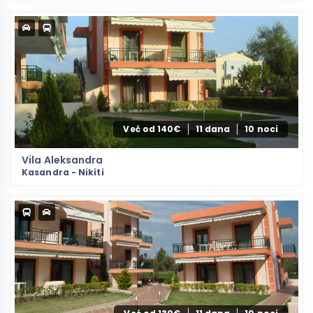
Već od 140€
11 dana
10 noci
Vila Aleksandra
Kasandra - Nikiti