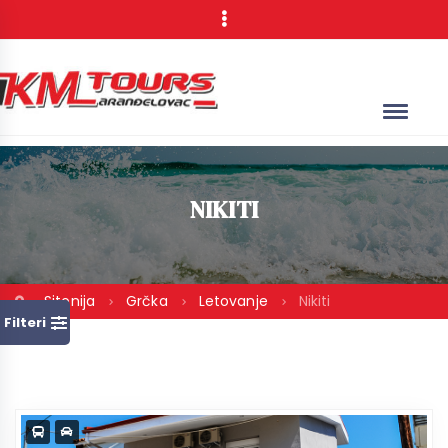
NIKITI
Sitonija
Grčka
Letovanje
Nikiti
Filteri