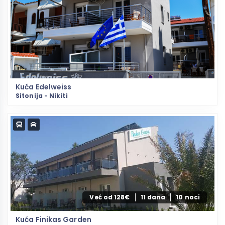
Kuća Edelweiss
Sitonija - Nikiti
Već od 128€
11 dana
10 noci
Kuća Finikas Garden