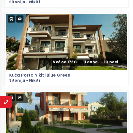
Sitonija - Nikiti
Već od 178€
11 dana
10 noci
Kuća Porto Nikiti Blue Green
Sitonija - Nikiti