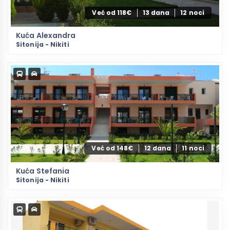
Već od 118€
13 dana
12 noci
Kuća Alexandra
Sitonija - Nikiti
Već od 148€
12 dana
11 noci
Kuća Stefania
Sitonija - Nikiti