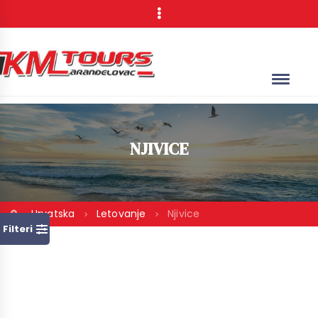
NJIVICE
Hrvatska
Letovanje
Njivice
Filteri