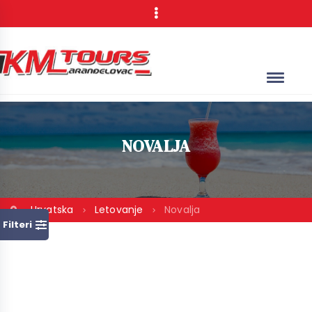
NOVALJA
Hrvatska
Letovanje
Novalja
Filteri