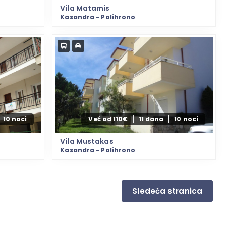
Vila Matamis
Kasandra - Polihrono
10 noci
Već od 110€
11 dana
10 noci
Vila Mustakas
Kasandra - Polihrono
Sledeća stranica