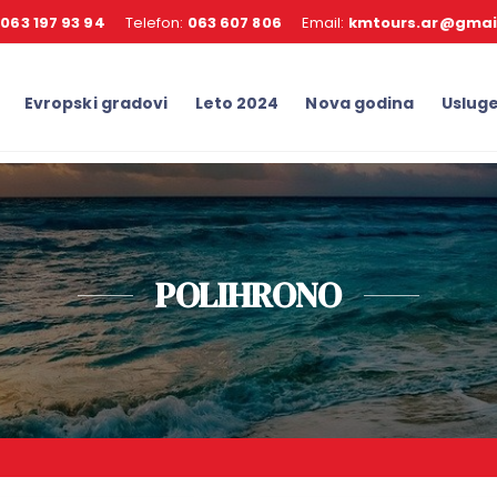
:
063 197 93 94
Telefon:
063 607 806
Email:
kmtours.ar@gmai
Evropski gradovi
Leto 2024
Nova godina
Uslug
POLIHRONO