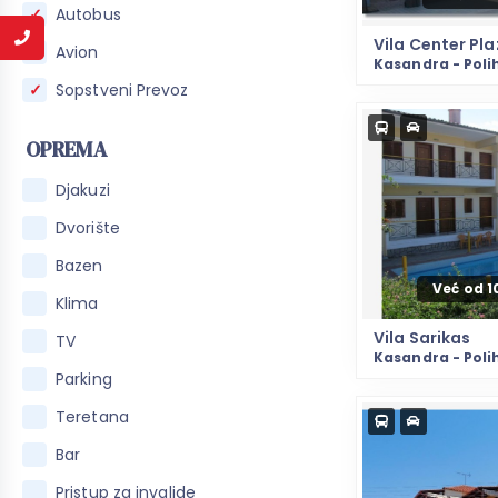
Autobus
Vila Center Pl
Avion
Kasandra - Poli
Sopstveni Prevoz
OPREMA
Djakuzi
Dvorište
Bazen
Već od 
Klima
Vila Sarikas
TV
Kasandra - Poli
Parking
Teretana
Bar
Pristup za invalide