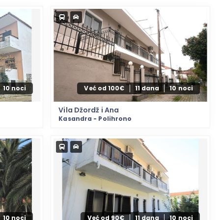
10 noci
Već od 100€
11 dana
10 noci
Vila Džordž i Ana
Kasandra - Polihrono
10 noci
Već od 90€
11 dana
10 noci