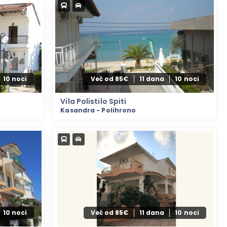
10 noci
Već od 85€
11 dana
10 noci
Vila Polistilo Spiti
Kasandra - Polihrono
10 noci
Već od 85€
11 dana
10 noci