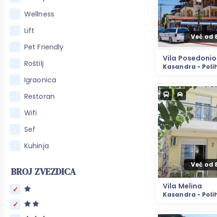
Wellness
Lift
Već od 
Pet Friendly
Vila Posedonio
Roštilj
Kasandra - Poli
Igraonica
Restoran
Wifi
Sef
Kuhinja
Već od 
BROJ ZVEZDICA
Vila Melina
Kasandra - Poli