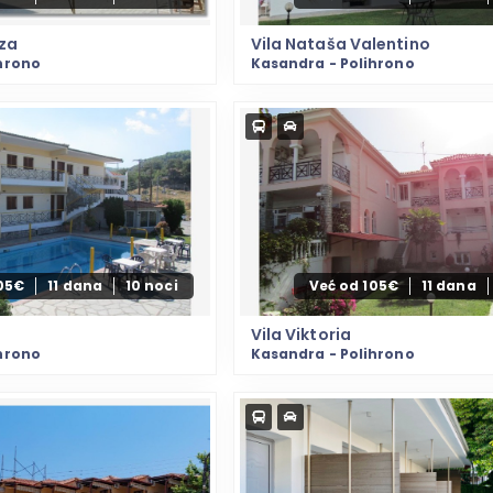
aza
Vila Nataša Valentino
hrono
Kasandra - Polihrono
105€
11 dana
10 noci
Već od 105€
11 dana
Vila Viktoria
hrono
Kasandra - Polihrono