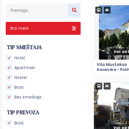
Brzi meni
TIP SMEŠTAJA
Već od 
Hotel
Vila Mustakas
Apartman
Kasandra - Poli
Hostel
Brod
Bez smeštaja
TIP PREVOZA
Brod
Već od 