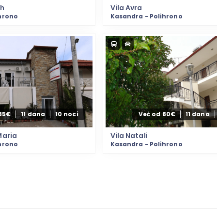
ch
Vila Avra
hrono
Kasandra - Polihrono
85€
11 dana
10 noci
Već od 80€
11 dana
Maria
Vila Natali
hrono
Kasandra - Polihrono