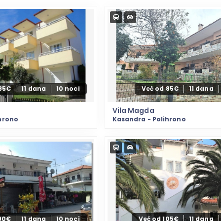
85€
11 dana
10 noci
Već od 85€
11 dana
Vila Magda
hrono
Kasandra - Polihrono
90€
11 dana
10 noci
Već od 105€
11 dana