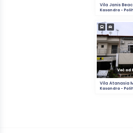
Vila Janis Bea
Kasandra - Poli
Već od 
Vila Atanasia 
Kasandra - Poli