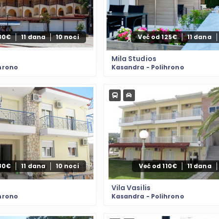
80€
11 dana
10 noci
Već od 125€
11 dana
Mila Studios
hrono
Kasandra - Polihrono
80€
11 dana
10 noci
Već od 110€
11 dana
Vila Vasilis
hrono
Kasandra - Polihrono