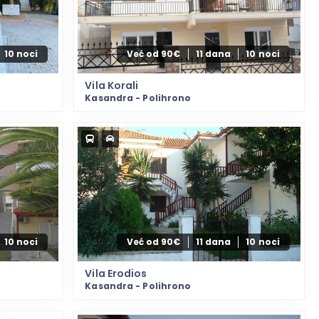
10 noci
Već od 90€
11 dana
10 noci
Vila Korali
Kasandra - Polihrono
10 noci
Već od 90€
11 dana
10 noci
Vila Erodios
Kasandra - Polihrono