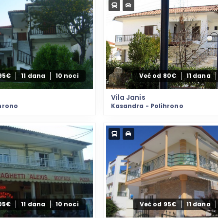
95€
11 dana
10 noci
Već od 80€
11 dana
Vila Janis
hrono
Kasandra - Polihrono
105€
11 dana
10 noci
Već od 95€
11 dana