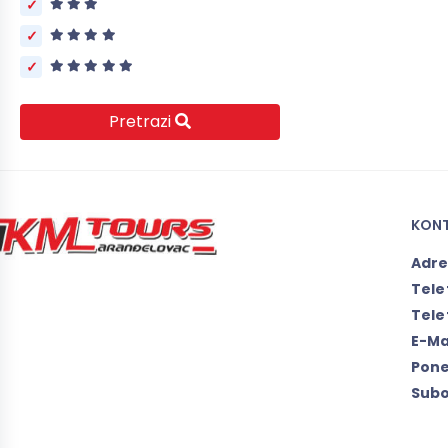
Pretrazi
KON
Adr
Tele
Tele
E-Ma
Pone
Subo