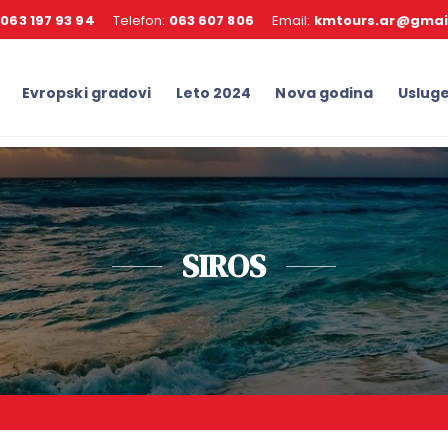
:
063 197 93 94
Telefon:
063 607 806
Email:
kmtours.ar@gmai
Evropski gradovi
Leto 2024
Nova godina
Uslug
SIROS