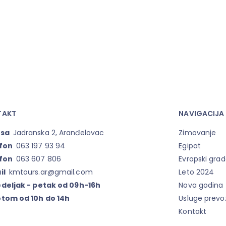
TAKT
NAVIGACIJA
esa
Jadranska 2, Aranđelovac
Zimovanje
fon
063 197 93 94
Egipat
fon
063 607 806
Evropski grad
il
kmtours.ar@gmail.com
Leto 2024
deljak - petak od 09h-16h
Nova godina
tom od 10h do 14h
Usluge prevo
Kontakt